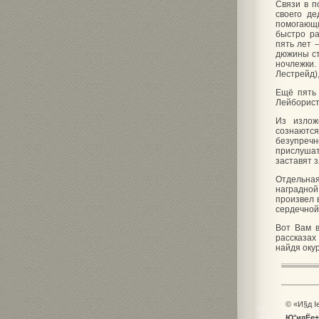
Связи в п
своего де
помогающи
быстро р
пять лет 
дюжины ст
ночлежки
Лестрейд)
Ещё пять 
Лейборист
Из излож
сознаютс
безупреч
прислушат
заставят 
Отдельная
наградной
произвел 
сердечной
Вот Вам в
рассказах
найдя оку
© «И§д 
Ю°и¤Ёе±