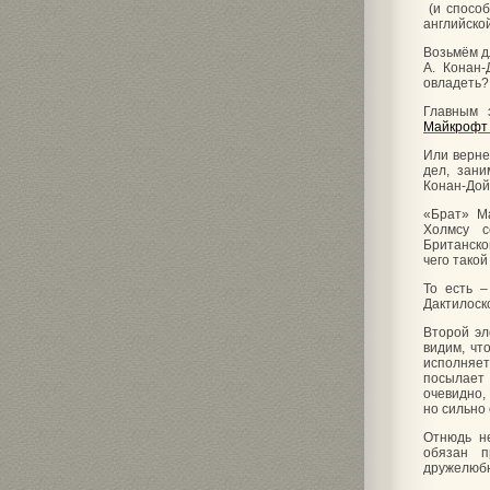
(и способ
английско
Возьмём д
А. Конан-
овладеть?
Главным 
Майкрофт
Или верне
дел, зани
Конан-Дой
«Брат» Ма
Холмсу с
Британско
чего такой
То есть –
Дактилоск
Второй эл
видим, чт
исполняе
посылает 
очевидно,
но сильно 
Отнюдь не
обязан п
дружелюбн