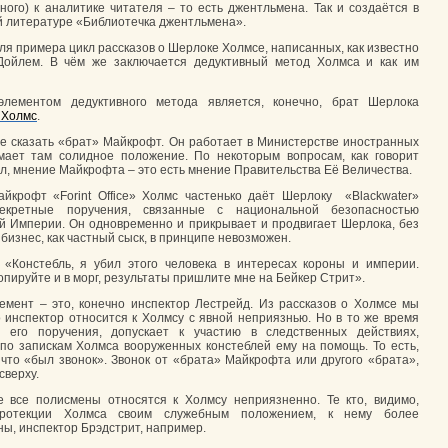
ного) к аналитике читателя – то есть джентльмена. Так и создаётся в
й литературе «Библиотечка джентльмена».
ля примера цикл рассказов о Шерлоке Холмсе, написанных, как известно
Дойлем. В чём же заключается дедуктивный метод Холмса и как им
элементом дедуктивного метода является, конечно, брат Шерлока
 Холмс
.
е сказать «брат» Майкрофт. Он работает в Министерстве иностранных
мает там солидное положение. По некоторым вопросам, как говорит
л, мнение Майкрофта – это есть мнение Правительства Её Величества.
йкрофт «Forint Office» Холмс частенько даёт Шерлоку «Blackwater»
екретные поручения, связанные с национальной безопасностью
й Империи. Он одновременно и прикрывает и продвигает Шерлока, без
 бизнес, как частный сыск, в принципе невозможен.
 «Констебль, я убил этого человека в интересах короны и империи.
опируйте и в морг, результаты пришлите мне на Бейкер Стрит».
емент – это, конечно инспектор Лестрейд. Из рассказов о Холмсе мы
о инспектор относится к Холмсу с явной неприязнью. Но в то же время
т его поручения, допускает к участию в следственных действиях,
по запискам Холмса вооруженных констеблей ему на помощь. То есть,
 что «был звонок». Звонок от «брата» Майкрофта или другого «брата»,
сверху.
 все полисмены относятся к Холмсу неприязненно. Те кто, видимо,
ротекции Холмса своим служебным положением, к нему более
ы, инспектор Брэдстрит, например.