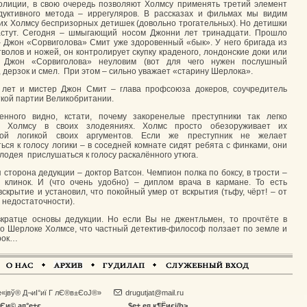
олиции, в свою очередь позволяют Холмсу применять третий элемент
дуктивного метода – иррегуляров. В рассказах и фильмах мы видим
х Холмсу беспризорных детишек (довольно трогательных). Но детишки
астут. Сегодня – шмыгающий носом Джонни лет тринадцати. Прошло
– Джон «Сорвиголова» Смит уже здоровенный «бык». У него бригада из
волов и ножей, он контролирует скупку краденого, лондонские доки или
. Джон «Сорвиголова» неуловим (вот для чего нужен послушный
, дерзок и смел. При этом – сильно уважает «старину Шерлока».
лет и мистер Джон Смит – глава профсоюза докеров, соучредитель
кой партии Великобритании.
енного видно, кстати, почему закоренелые преступники так легко
я Холмсу в своих злодеяниях. Холмс просто обезоруживает их
ной логикой своих аргументов. Если же преступник не желает
ься к голосу логики – в соседней комнате сидят ребята с финками, они
злодея прислушаться к голосу раскалённого утюга.
 сторона дедукции – доктор Ватсон. Чемпион полка по боксу, в трости –
 клинок. И (что очень удобно) – диплом врача в кармане. То есть
вскрытие и установил, что покойный умер от вскрытия (тьфу, чёрт! – от
 недостаточности).
кратце основы дедукции. Но если Вы не джентльмен, то прочтёте в
 о Шерлоке Холмсе, что частный детектив-философ ползает по земле и
рок…
Іе«јвў® Д¬иІ°иї Г лЄ®в±ЄоЈ®»
drugutjat@mail.ru
Єи© а¤°е±є
$е± е¤ к¶Ёиєј/b>