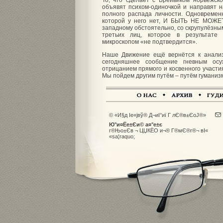
То, что сделает с Брейвиком норвежско
объявят психом-одиночкой и направят н
полного распада личности. Одновремен
которой у него нет, И БЫТЬ НЕ МОЖЕТ
западному обстоятельно, со скрупулёзны
третьих лиц, которое в результате 
микроскопом «не подтвердится».
Наше Движение ещё вернётся к анализ
сегодняшнее сообщение гневным осу
отрицанием прямого и косвенного участия
Мы пойдем другим путём – путём гуманизм
© «И§д Іе«јвў® Д¬иІ°иї Г лЄ®в±ЄоЈ®»
Ю°и¤Ёе±Єи© а¤°е±є
г®Њо±Єв ¬ ЦЏКЁО и¬® Г®мЄ®г®¬ вІ«
«sа­¦raquo;