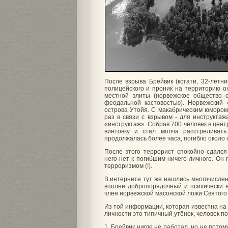
После взрыва Брейвик (кстати, 32-летн
полицейского и проник на территорию о
местной элиты (норвежское общество 
феодальной кастовостью). Норвежский 
острова Утойя. С макабрическим юмором 
раз в связи с взрывом - для инструктаж
«инструктаж». Собрав 700 человек в цент
винтовку и стал молча расстреливат
продолжалась более часа, погибло около 
После этого террорист спокойно сдался
него нет к погибшим ничего личного. Он
терроризмом (!).
В интернете тут же нашлись многочислен
вполне добропорядочный и психически н
член норвежской масонской ложи Святого
Из той информации, которая известна на 
личности это типичный утёнок, человек п
1. Брейвик нигде не работал, но не пото