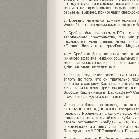
потому что деньги в современном общест
конечно не официальная государствен
серьёзный бизнес, приносящий сверхдох
2. Брейвик увлекался компьютерными
Warkraft», а также днями сидел в чатах и б
3. Брейвик был «человеком ЕС», то ес
европейского пространства, так как
государства. Если раньше люди сове
«Париж – Лион», то теперь «Гаага-Мадри
4. У Брейвика были политические взгл
Никакого экстрима, никаких социальных и
кино, есть мороженое и разве что огранич
действительно, всех достали.
5. Его преступление носит отчётливо 
вплоть до того, что он тщательно по
совершать «акцию». Как вы наверно догад
«Властелин колец». При этом никакого ко
Вообще. Какой смысл в «Варкрафте»? Сам 
а «массивная мультиплеерная игра».
И что особенно потрясает, так это 
СОВЕРШЕННО АДЕКВАТНО восприняло 
говорил с Норвегией на одном языке. Н
придаётся окончательной цифре убитых. 
своего островного «рейда» – 78, 82
человеческих историях и реакции родс
Потому что в ММОРПГ людей нет. Есть «п