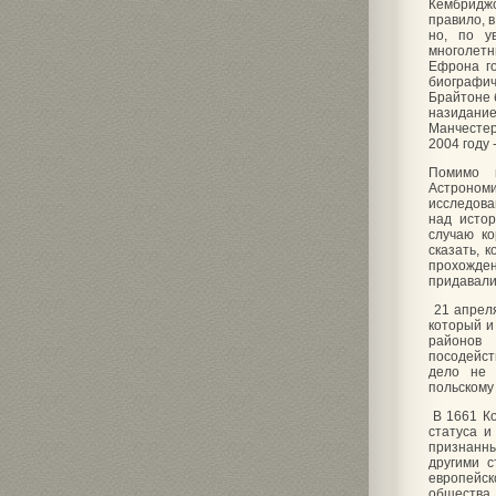
Кембриджс
правило, 
но, по у
многолетн
Ефрона го
биографич
Брайтоне 
назидани
Манчестер
2004 году 
Помимо м
Астрономи
исследова
над исто
случаю ко
сказать, 
прохожде
придавали
21 апреля
который и
районов
посодейст
дело не 
польскому
В 1661 Ко
статуса и
признанны
другими с
европейск
общества