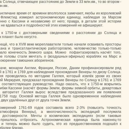
а Солнца, отвечающее расстоянию до Земли в 33 млн.км., то во втором -
н.км..
англичане время от времени вполголоса замечают, якобы их королевский
 Флемстид измерил астрономическую единицу, наблюдая за Марсом
нно с Кассини и независимо от него; правда, в детали этой истории
 не вдаваться и подробностей этих измерений не афишируют.
 к 1750-м с достоверными сведениями о расстоянии до Солнца и
 планет было негусто.
ещё, что в XVIII веке мореплаватели только начали осваивать просторы
еана и трансатлантическую работорговлю, человечество только-только
вало конечность Земного шара. Можно пофантазировать насчёт того,
ие головы стали мечтать о (воздушных-эфирных) кораблях на Марс и
покорении тамошних аборигенов.
наче, монархи Англии, Франции, России, Дании профинансировали ряд
й в 1761 и 1769 для наблюдения прохождения Венеры по диску Солнца.
я проводились по методике Галлея, который извлёк уроки из своих
й Меркурия, предсказал прохождение Венеры по Солнцу в 1761 и 1769
 соответствующее руководство. Надо сказать, что к 1750-м вскрылись
ибки Кассини (насчёт формы Земли, формы земной орбиты, декартовых
а авторитет Галлея вырос вследствие предсказанного им появления
 1758 году. Основой метода Галлея было одновременное наблюдение
двух удалённых друг от друга точек Земли.
змерений 1761-69 годов составила всего 2-3% (повысить точность
тмосфера Венеры), а многочисленность экспедиций послужила
й достоверности. Мечты о космических экспедициях (если таковые
 пришлось отбросить. Астрономическая единица была наконец-то
, и теперь можно было судить, кто из предшественников подошёл к
иболее близко.