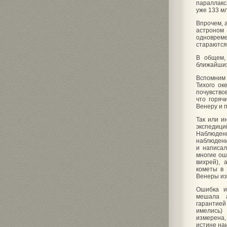
параллакс
уже 133 мл
Впрочем, 
астроном
одновреме
стараются
В общем,
ближайших
Вспомним 
Тихого ок
почувство
что горяч
Венеру и 
Так или и
экспедици
Наблюдени
наблюдени
и написал
многие ош
вихрей), 
кометы в
Венеры из 
Ошибка и
мешала а
гарантие
имелись)
измерена
истине на