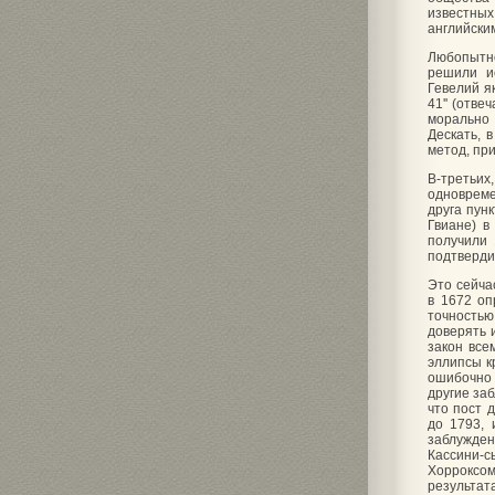
известны
английски
Любопытно
решили и
Гевелий я
41'' (отве
морально 
Дескать, 
метод, пр
В-третьи
одновреме
друга пун
Гвиане) 
получили 
подтверди
Это сейча
в 1672 оп
точностью
доверять 
закон все
эллипсы к
ошибочно 
другие за
что пост 
до 1793,
заблужден
Кассини-с
Хорроксом
результат