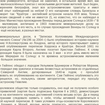
ком университете, который не закончил, в остальное время жил, как
в малонаселённых пунктах с несколькими десятками жителей. Был беден,
верениям биографов, знал все астрономические трактаты и имел
ий опыт наблюдений за небом! О его напарнике словарь Брокгауза и
ворит так: "Крабтри - английский астроном начала XVII века. Точных
еских сведений о нём не имеется (!), но известно, что он наблюдал в
близ Манчестера прохождение Венеры перед диском Солнца в 1639 г." В
е маловерам, англичане в 1903 повесили мемориальную доску на
скую ратушу в его честь, а по случаю прохождения Венеры по Солнцу в
- ещё несколько, в разных местах.
емориальных досок, в "Записках Коллоквиума Международного
ческого Союза" (№196 за 2004 г.) было опубликовано историко-научное
ние Н.Коллерстрома из Лондона, автор которого приоткрывает завесу
рией опубликования переписки Хоррокса и Крабтри. Весной 1661 по
ронации Карла Второго, Англию посетил Христиан Гюйгенс. К слову
коронация Карла II была назначена на 3 мая - в этот день имело место
ние Меркурия по Солнцу: в те времена астрономическим явлениям
 большое значение.
 Гюйгенс обедал с лородом Уильямом Брункером и Робертом Мореем,
 передал ему рукописи и письма безвестных астрономов из отдалённых
 Северной Англии, датированные 1640-м годом, с просьбой
вовать их опубликованию на континенте. Сам Гюйгенс опубликовать это
решился, но, пользуясь своим авторитетом, передал эту просьбу
 астроному Гевелию.
ролевское общество только создавалось, оно ещё не получило особого
 привилегий (хартия была подписана Карлом II в 1662), демонстрация
х на континенте научных достижений стояла весьма остро. Да и перед
транами следовало заявить о себе, чтобы активней подключиться к
ой научной переписке. В таких условиях отцы-основатели Королевского
 Брункер и Морей вполне могли приписать авторство некоторых