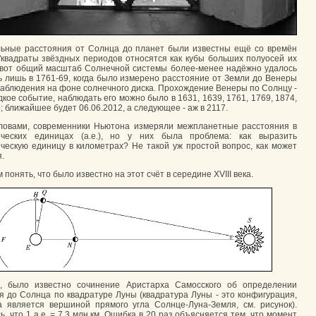
ьные расстояния от Солнца до планет были известны ещё со времён
"квадраты звёздных периодов относятся как кубы больших полуосей их
а вот общий масштаб Солнечной системы более-менее надёжно удалось
ь лишь в 1761-69, когда было измерено расстояние от Земли до Венеры
наблюдения на фоне солнечного диска. Прохождение Венеры по Солнцу -
дкое событие, наблюдать его можно было в 1631, 1639, 1761, 1769, 1874,
; ближайшее будет 06.06.2012, а следующее - аж в 2117.
ловами, современники Ньютона измеряли межпланетные расстояния в
ических единицах (а.е.), но у них была проблема: как выразить
ческую единицу в километрах? Не такой уж простой вопрос, как может
.
понять, что было известно на этот счёт в середине XVIII века.
х, было известно сочинение Аристарха Самосского об определении
я до Солнца по квадратуре Луны (квадратура Луны - это конфигурация,
а является вершиной прямого угла Солнце-Луна-Земля, см. рисунок).
, что 1 а.е. = 7,3 млн.км. Ошибка в 20 раз объясняется тем, что момент