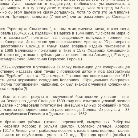
 когда Луна находится в квадратуре, требовалось устанавливать с
 до минуты, а в ту эпоху даже с точностью до часа это вряд ли было
- но об этом далеко не сразу догадались. Хотя по сути это был вполне
етод. Примерно таким же (7 млн.км.) считал расстояние до Солнца и
.
тся "Аристарха Самосского", то под этим именем писал, в частности,
рваль (1604-1675), издавший в Париже в 1644 книгу "О системе мира, о
ях и свойствах": прятаться за псевдонимом вынуждали гонения на
ов Коперника. Интересное для нас сочинение Аристарха "О размерах и
 расстояниях Солнца и Луны" было впервые издано по-гречески в
 в 1688 Валлисом и по-латыни в Пизе в 1572 Федерико Коммандино.
й также подготовил к публикации латинские тексты Архимеда, Евклида,
ксандрийского, Аполлония Пергского, Герона.)
1572» нуждается в уточнении. В эпоху инквизиции для коперниканцев
ственно издавать свои труды с подложной датой и под абстрактным
па "Бурбаки" - трактат "О размерах..." вполне мог появиться после 1616
есть даты церковного осуждения Коперника. Официальная биография
 полна противоречий: например, он был знаком с учением Коперника и
календарём (!).
х, был известен результат, полученный британскими учёными - при
ии Венеры по диску Солнца в 1639 году они измерили угловой размер
и далее использовали гипотезу (не имевшую научных оснований) о том,
с планеты пропорционален её расстоянию до Солнца. Их результат - 33
был опубликован Гевелием в Гданьске лишь в 1662.
х британских учёных (точнее, персонажей, выдуманных Робертом
- Иеремия Хоррокс и Уильям Крабтри. Согласно легенде, Хоррокс
 1617 в Ливерпуле - рыбацком посёлке с населением порядка тысячи,
 ничего не опубликовал, умер в 22 года. Три года провёл (якобы) в