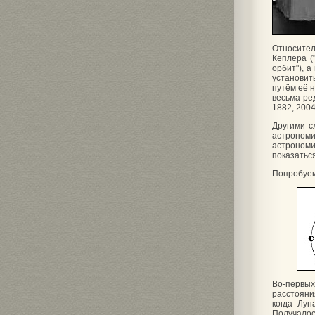
Относител
Кеплера (
орбит"), 
установит
путём её 
весьма ре
1882, 2004
Другими с
астроном
астрономи
показаться
Попробуем 
Во-первы
расстояни
когда Лун
Получалось