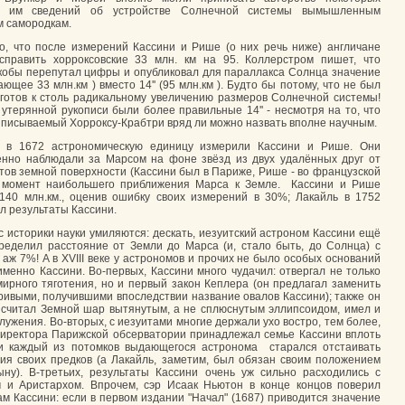
х им сведений об устройстве Солнечной системы вымышленным
м самородкам.
, что после измерений Кассини и Рише (о них речь ниже) англичане
справить хорроксовские 33 млн. км на 95. Коллерстром пишет, что
кобы перепутал цифры и опубликовал для параллакса Солнца значение
чающее 33 млн.км ) вместо 14'' (95 млн.км ). Будто бы потому, что не был
готов к столь радикальному увеличению размеров Солнечной системы!
в утерянной рукописи были более правильные 14'' - несмотря на то, что
иписываемый Хорроксу-Крабтри вряд ли можно назвать вполне научным.
х, в 1672 астрономическую единицу измерили Кассини и Рише. Они
нно наблюдали за Марсом на фоне звёзд из двух удалённых друг от
ктов земной поверхности (Кассини был в Париже, Рише - во французской
в момент наибольшего приближения Марса к Земле. Кассини и Рише
140 млн.км., оценив ошибку своих измерений в 30%; Лакайль в 1752
л результаты Кассини.
с историки науки умиляются: дескать, иезуитский астроном Кассини ещё
ределил расстояние от Земли до Марса (и, стало быть, до Солнца) с
 аж 7%! А в XVIII веке у астрономов и прочих не было особых оснований
именно Кассини. Во-первых, Кассини много чудачил: отвергал не только
мирного тяготения, но и первый закон Кеплера (он предлагал заменить
ривыми, получившими впоследствии название овалов Кассини); также он
считал Земной шар вытянутым, а не сплюснутым эллипсоидом, имел и
блужения. Во-вторых, с иезуитами многие держали ухо востро, тем более,
директора Парижской обсерватории принадлежал семье Кассини вплоть
 и каждый из потомков выдающегося астронома старался отстаивать
ия своих предков (а Лакайль, заметим, был обязан своим положением
ыну). В-третьих, результаты Кассини очень уж сильно расходились с
 и Аристархом. Впрочем, сэр Исаак Ньютон в конце концов поверил
ам Кассини: если в первом издании "Начал" (1687) приводится значение