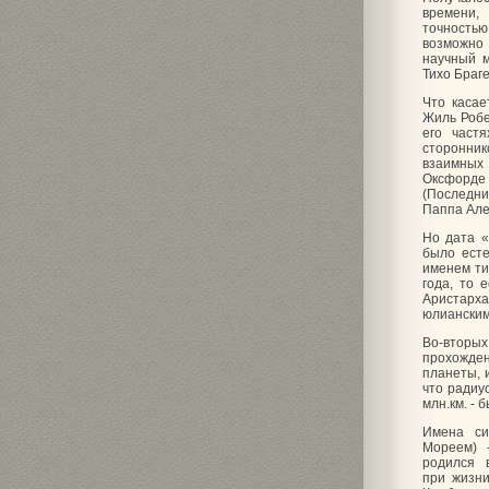
времени,
точностью
возможно 
научный м
Тихо Браге
Что касае
Жиль Робе
его част
сторонник
взаимных
Оксфорде
(Последни
Паппа Але
Но дата «
было есте
именем ти
года, то 
Аристарха
юлианским 
Во-вторы
прохожден
планеты, 
что радиу
млн.км. - 
Имена си
Мореем) 
родился в
при жизни