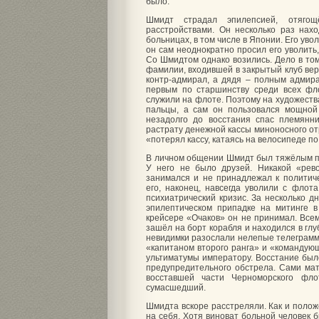
было.
Шмидт страдал эпилепсией, отягощ
расстройствами. Он несколько раз нах
больницах, в том числе в Японии. Его ув
он сам неоднократно просил его уволить
Со Шмидтом однако возились. Дело в том
фамилии, входившей в закрытый клуб вер
контр-адмирал, а дядя – полным адмир
первым по старшинству среди всех фло
служили на флоте. Поэтому на художест
пальцы, а сам он пользовался мощной 
незадолго до восстания спас племянн
растрату денежной кассы миноносного от
«потерял кассу, катаясь на велосипеде п
В личном общении Шмидт был тяжёлым п
У него не было друзей. Никакой «ре
занимался и не принадлежал к политич
его, наконец, навсегда уволили с флот
психиатрический кризис. За несколько 
эпилептическом припадке на митинге в
крейсере «Очаков» он не принимал. Всем
зашёл на борт корабля и находился в гл
невидимки разослали нелепые телеграмм
«капитаном второго ранга» и «командую
ультиматумы императору. Восстание был
предупредительного обстрела. Сами мат
восставшей части Черноморского ф
сумасшедший.
Шмидта вскоре расстреляли. Как и полож
на себя. Хотя виноват больной человек б