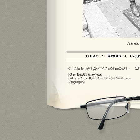
А ведь
© «И§д Іе«јвў® Д¬иІ°иї Г лЄ®в±ЄоЈ®»
Ю°и¤Ёе±Єи© а¤°е±є
г®Њо±Єв ¬ ЦЏКЁО и¬® Г®мЄ®г®¬ вІ«
«sа­¦raquo;