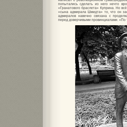
написал о революционном сумасшедшем
попытались сделать из него нечто вр
«Гранатового браслета» Куприна. Но вс
«сына адмирала Шмидта» то, что он з
адмиралов навечно связана с проделк
перед доверчивыми провинциалами. «По тр