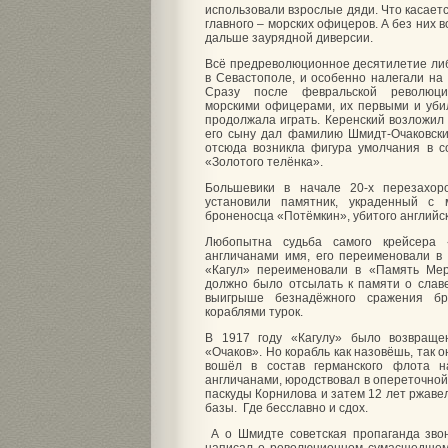
использовали взрослые дяди. Что касаетс
главного – морских офицеров. А без них 
дальше заурядной диверсии.
Всё предреволюционное десятилетие либ
в Севастополе, и особенно налегали на
Сразу после февральской революци
морскими офицерами, их первыми и уби
продолжала играть. Керенский возложил 
его сыну дал фамилию Шмидт-Очаковски
отсюда возникла фигура умолчания в с
«Золотого телёнка».
Большевики в начале 20-х перезахо
установили памятник, украденный с 
броненосца «Потёмкин», убитого английс
Любопытна судьба самого крейсера 
англичанами имя, его переименовали в
«Кагул» переименовали в «Память Мер
должно было отсылать к памяти о славе
выигрыше безнадёжного сражения б
кораблями турок.
В 1917 году «Кагулу» было возвраще
«Очаков». Но корабль как назовёшь, так 
вошёл в состав германского флота 
англичанами, юродствовал в опереточной
паскуды Корнилова и затем 12 лет ржаве
базы. Где бесславно и сдох.
А о Шмидте советская пропаганда зво