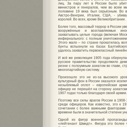
лиц. За пару лет в России было убит
министров и генералов, чем во всем 
половине 19 века был серьёзным. Во в
Австро-Венгрии, Италии, США, - убив
королей. Во всех, кроме Великобритании.
Более того, массовый террор в России ув
вооружённые и возглавляемые инос
захватывать целые города (включая Мос
инфернального: с полным уничтожением
Этого мало – по стране прокатилась во
бунты вспыхнули на базах Балтийског
удалось захватить первоклассный линейны
И всё же революция 1905 года обернул
русское правительство продолжило дем
резни с полоумным азиатом во главе, с
многопартийную систему.
Произошло это не из-за высокого уро
культурный фон в России оказался исклю
незыблемый оплот – европейская арми
офицер не перешёл на сторону азиатски
1907 годах только благодаря своей армии.
Поэтому все силы врагов России в 1908
среди офицеров. Как известно, это к 19
сочетании с более важными факторами
времени были в значительной степени ун
Одной из фигур военной пропаганд
«лейтенант Шмидт». Фигура это более 