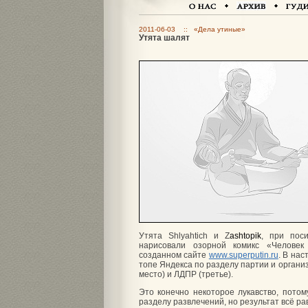
2011-06-03 :: «Дела утиные»
Утята шалят
Утята Shlyahtich и Z
ashtopik
, при пос
нарисовали озорной комикс «Человек
созданном сайте
www.superputin.ru
. В на
топе Яндекса по разделу партии и органи
место) и ЛДПР (третье).
Это конечно некоторое лукавство, потом
разделу развлечений, но результат всё р