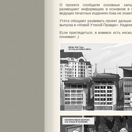
О проекте сообщили основные запа
размещают информацию в основном в и
ведущих печатных изданиях пока не знают,
Утята обещают развивать проект дальше.
выпуска в «Новой Утиной Правде». Надеем
Если приглядеться, в комиксе есть неско
понимает ;)