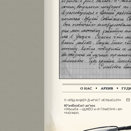
© «И§д Іе«јвў® Д¬иІ°иї Г лЄ®в±ЄоЈ®»
Ю°и¤Ёе±Єи© а¤°е±є
г®Њо±Єв ¬ ЦЏКЁО и¬® Г®мЄ®г®¬ вІ«
«sа­¦raquo;