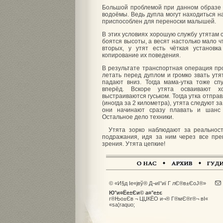
Большой проблемой при данном образе 
водоёмы. Ведь дупла могут находиться н
приспособлен для переноски малышей.
В этих условиях хорошую службу утятам с
боятся высоты, а весят настолько мало чт
вторых, у утят есть чёткая установ
копирование их поведения.
В результате транспортная операция пр
летать перед дуплом и громко звать утя
падают вниз. Тогда мама-утка тоже сп
вперёд. Вскоре утята осваивают 
выстраиваются гуськом. Тогда утка отпра
(иногда за 2 километра), утята следуют за
они начинают сразу плавать и шанс
Остальное дело техники.
Утята зорко наблюдают за реальност
подражания, идя за ним через все пре
зрения. Утята цепкие!
© «И§д Іе«јвў® Д¬иІ°иї Г лЄ®в±ЄоЈ®»
Ю°и¤Ёе±Єи© а¤°е±є
г®Њо±Єв ¬ ЦЏКЁО и¬® Г®мЄ®г®¬ вІ«
«sа­¦raquo;