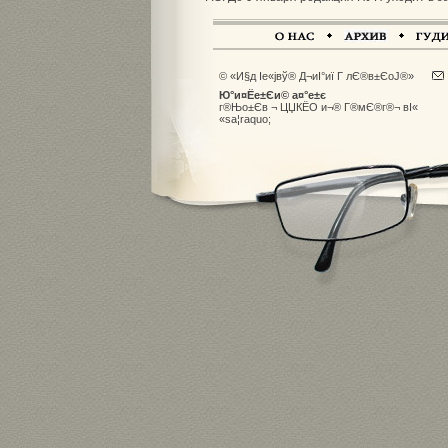
© «И§д Іе«јвў® Д¬иІ°иї Г лЄ®в±ЄоЈ®»
Ю°и¤Ёе±Єи© а¤°е±є
г®Њо±Єв ¬ ЦЏКЁО и¬® Г®мЄ®г®¬ вІ«
«sа­¦raquo;