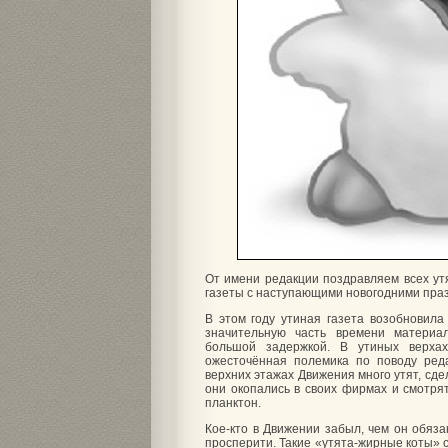
От имени редакции поздравляем всех ут
газеты с наступающими новогодними пра
В этом году утиная газета возобновила
значительную часть времени материа
большой задержкой. В утиных верхах
ожесточённая полемика по поводу реда
верхних этажах Движения много утят, сдела
они окопались в своих фирмах и смотрят 
планктон.
Кое-кто в Движении забыл, чем он обяз
просперити. Такие «утята-жирные коты» 