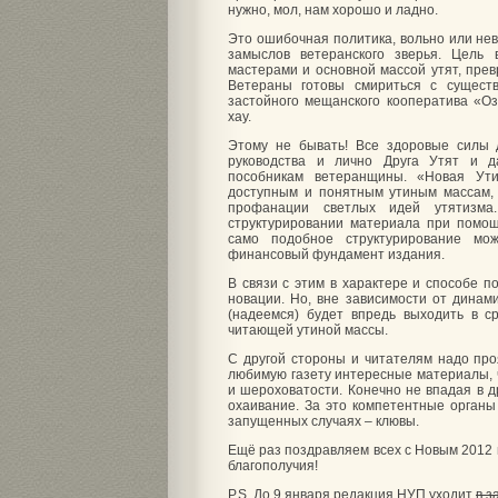
нужно, мол, нам хорошо и ладно.
Это ошибочная политика, вольно или не
замыслов ветеранского зверья. Цель
мастерами и основной массой утят, прев
Ветераны готовы смириться с сущест
застойного мещанского кооператива «Оз
хау.
Этому не бывать! Все здоровые силы 
руководства и лично Друга Утят и 
пособникам ветеранщины. «Новая Ут
доступным и понятным утиным массам, 
профанации светлых идей утятизм
структурировании материала при помощ
само подобное структурирование мо
финансовый фундамент издания.
В связи с этим в характере и способе 
новации. Но, вне зависимости от динам
(надеемся) будет впредь выходить в с
читающей утиной массы.
С другой стороны и читателям надо про
любимую газету интересные материалы, 
и шероховатости. Конечно не впадая в д
охаивание. За это компетентные органы
запущенных случаях – клювы.
Ещё раз поздравляем всех с Новым 2012 г
благополучия!
P.S. До 9 января редакция НУП уходит
в з