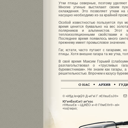
Утки птицы северные, поэтому уделяю
Многие утиные выстилают своим пух
охлаждения. Это позволяет уткам на 
насущно необходимо из-за крайней прожо
Особой известностью пользуется пух мо
время ценится буквально на вес золот
полярников и альпинистов. Этот м
теплоизоляционными свойствами и о
Последнее время появилось много синте
прежнему имеет промысловое значение.
Гаг, кстати, часто путают с гагарами,
птицы. Хотя внешне гагара та же утка, тол
В своё время Максим Горький (слабоум
разглагольствовал о «трусливых гаг
буревестникам». Не знаем как гагары, 
решительностью. Впрочем к казусу бурев
© «И§д Іе«јвў® Д¬иІ°иї Г лЄ®в±ЄоЈ®»
Ю°и¤Ёе±Єи© а¤°е±є
г®Њо±Єв ¬ ЦЏКЁО и¬® Г®мЄ®г®¬ вІ«
«sа­¦raquo;