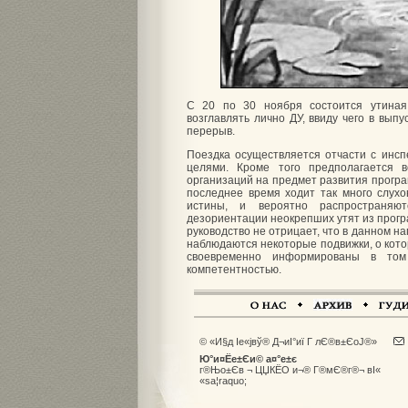
С 20 по 30 ноября состоится утиная
возглавлять лично ДУ, ввиду чего в вы
перерыв.
Поездка осуществляется отчасти с инс
целями. Кроме того предполагается 
организаций на предмет развития прогр
последнее время ходит так много слухо
истины, и вероятно распространяю
дезориентации неокрепших утят из прогр
руководство не отрицает, что в данном 
наблюдаются некоторые подвижки, о кото
своевременно информированы в том
компетентностью.
© «И§д Іе«јвў® Д¬иІ°иї Г лЄ®в±ЄоЈ®»
Ю°и¤Ёе±Єи© а¤°е±є
г®Њо±Єв ¬ ЦЏКЁО и¬® Г®мЄ®г®¬ вІ«
«sа­¦raquo;