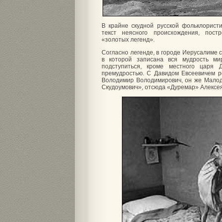
В крайне скудной русской фольклористи
текст неясного происхождения, пост
«золотых легенд».
Согласно легенде, в городе Иерусалиме 
в которой записана вся мудрость ми
подступиться, кроме местного царя 
премудростью. С Давидом Евсеевичем р
Володимир Володимирович, он же Малод
Скудоумович», отсюда «Дуремар» Алексея