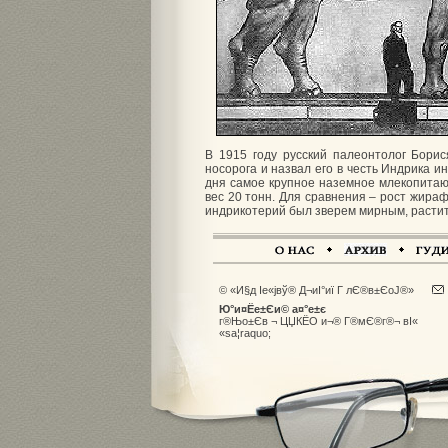
В 1915 году русский палеонтолог Борис
носорога и назвал его в честь Индрика и
дня самое крупное наземное млекопитаю
вес 20 тонн. Для сравнения – рост жирафа 
индрикотерий был зверем мирным, расти
© «И§д Іе«јвў® Д¬иІ°иї Г лЄ®в±ЄоЈ®»
Ю°и¤Ёе±Єи© а¤°е±є
г®Њо±Єв ¬ ЦЏКЁО и¬® Г®мЄ®г®¬ вІ«
«sа­¦raquo;