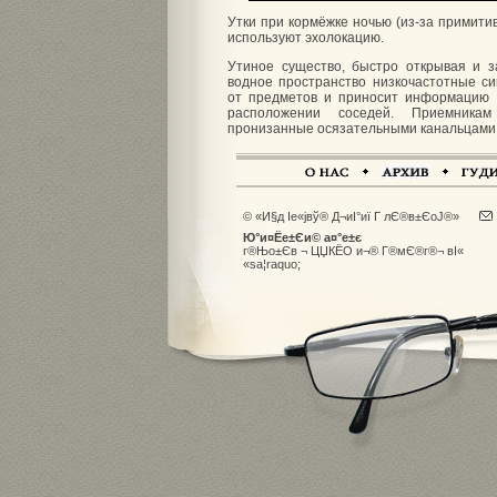
Утки при кормёжке ночью (из-за примити
используют эхолокацию.
Утиное существо, быстро открывая и 
водное пространство низкочастотные с
от предметов и приносит информацию 
расположении соседей. Приемника
пронизанные осязательными канальцами (
© «И§д Іе«јвў® Д¬иІ°иї Г лЄ®в±ЄоЈ®»
Ю°и¤Ёе±Єи© а¤°е±є
г®Њо±Єв ¬ ЦЏКЁО и¬® Г®мЄ®г®¬ вІ«
«sа­¦raquo;