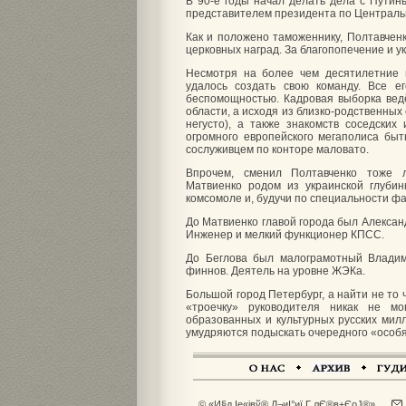
В 90-е годы начал делать дела с Путин
представителем президента по Централь
Как и положено таможеннику, Полтавчен
церковных наград. За благопопечение и у
Несмотря на более чем десятилетние 
удалось создать свою команду. Все 
беспомощностью. Кадровая выборка вед
области, а исходя из близко-родственных
негусто), а также знакомств соседски
огромного европейского мегаполиса быт
сослуживцем по конторе маловато.
Впрочем, сменил Полтавченко тоже 
Матвиенко родом из украинской глубин
комсомоле и, будучи по специальности ф
До Матвиенко главой города был Александ
Инженер и мелкий функционер КПСС.
До Беглова был малограмотный Владим
финнов. Деятель на уровне ЖЭКа.
Большой город Петербург, а найти не то 
«троечку» руководителя никак не м
образованных и культурных русских мил
умудряются подыскать очередного «особян
© «И§д Іе«јвў® Д¬иІ°иї Г лЄ®в±ЄоЈ®»