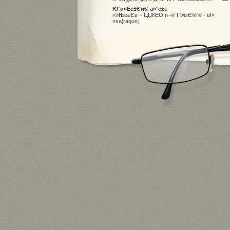
Ю°и¤Ёе±Єи© а¤°е±є
г®Њо±Єв ¬ ЦЏКЁО и¬® Г®мЄ®г®¬ вІ«
«sа­¦raquo;